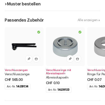
Muster bestellen
Passendes Zubehör
Alle anzeigen
Verschlusszangen
Verschlussringe mit
Verschlussrin
Abreisskapseln
Verschlusszange
Ringe für Pe
Abreisskapseln
CHF 565.00
CHF 0.07
CHF 0.10
Art.-Nr.
14.091.14
Art.-Nr.
14.09
Art.-Nr.
14.091.13