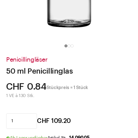
Direkt zu
Aktuelles
Shop the Look
Helpcenter
Unternehmen
Penicillingläser
50 ml Penicillinglas
CHF 0.84
Stückpreis = 1 Stück
1 VE à 130 Stk.
CHF 109.20