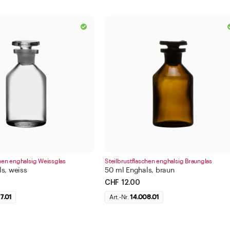
chen enghalsig Weissglas
Steilbrustflaschen enghalsig Braunglas
s, weiss
50 ml Enghals, braun
CHF 12.00
7.01
Art.-Nr.
14.008.01