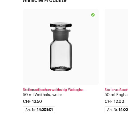
Ähnliche Produkte
Steilbrustflaschen weithalsig Weissglas
Steilbrustflas
50 ml Weithals, weiss
50 ml Enghal
CHF 13.50
CHF 12.00
Art.-Nr.
14.009.01
Art.-Nr.
14.00