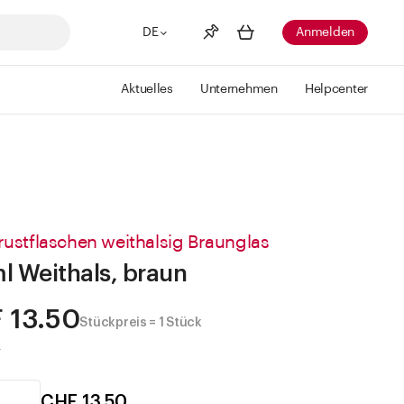
DE
Anmelden
Aktuelles
Unternehmen
Helpcenter
Merkliste
Mehr anzeigen
Info
Sie haben keine Wunschlisten
erstellt
rustflaschen weithalsig Braunglas
l Weithals, braun
 13.50
Stückpreis = 1 Stück
.
CHF 13.50