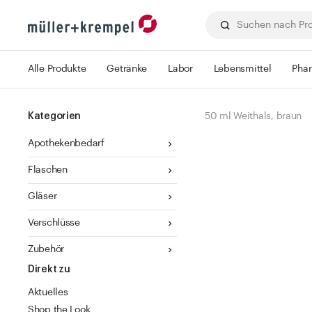
Alle Produkte
Getränke
Labor
Lebensmittel
Pha
Kategorien
50 ml Weithals, braun
Apothekenbedarf
Flaschen
Gläser
Verschlüsse
Zubehör
Direkt zu
Aktuelles
Shop the Look