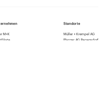
ternehmen
Standorte
er M+K
Müller + Krempel AG
tifikate
Planzer AG Regensdorf
am
Müller + Krempel SA
Sonstiges
ks
sourcen
Fabrikläden
ropack
Videoanleitungen
Katalog 2026
mpressum
AGBs
Datenschutz
Cookies
Website by
ESE Agency
DE