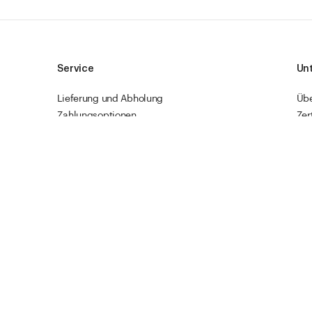
Service
Un
Lieferung und Abholung
Üb
Zahlungsoptionen
Zer
Bestellung retournieren
Te
Reklamation
Lin
Sendungsverfolgung
Res
Firmenkunden
Vet
Schnellbestellung
I