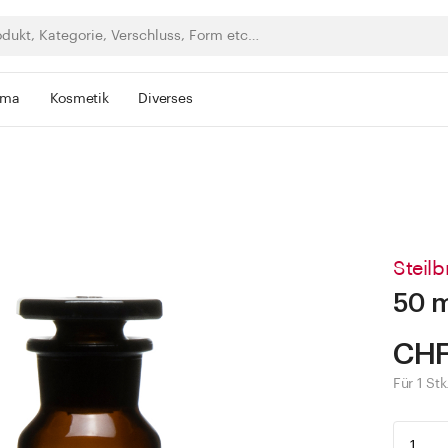
rma
Kosmetik
Diverses
Steilb
50 m
CHF
Für 1 Stk