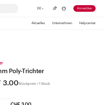
DE
Anmelden
Aktuelles
Unternehmen
Helpcenter
Merkliste
Mehr anzeigen
Info
Sie haben keine Wunschlisten
erstellt
er
m Poly-Trichter
 3.00
Stückpreis = 1 Stück
.
CHF 3.00