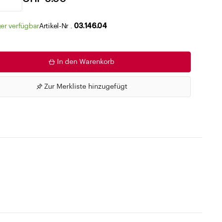
Zu den Merklisten
er verfügbar
Artikel-Nr .
03.146.04
In den Warenkorb
Zur Merkliste hinzugefügt