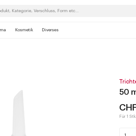
rma
Kosmetik
Diverses
Tricht
50 m
CHF
Für 1 Stk