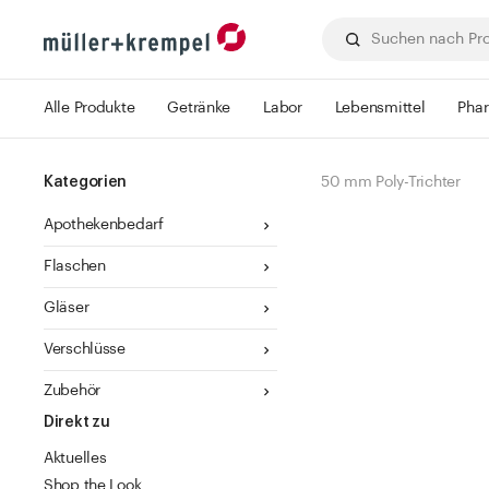
Alle Produkte
Getränke
Labor
Lebensmittel
Pha
Kategorien
50 mm Poly-Trichter
Apothekenbedarf
Flaschen
Gläser
Verschlüsse
Zubehör
Direkt zu
Aktuelles
Shop the Look