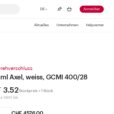
DE
Anmelden
Aktuelles
Unternehmen
Helpcenter
Merkliste
Mehr anzeigen
Info
Sie haben keine Wunschlisten
erstellt
Drehverschluss
ml Axel, weiss, GCMI 400/28
 3.52
Stückpreis = 1 Stück
e à 1300 Stk.
CHF 4576.00