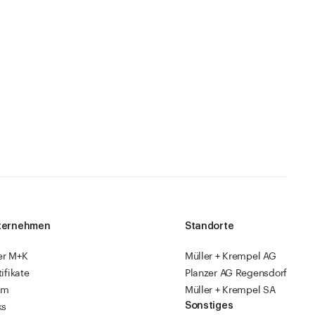
ternehmen
Standorte
er M+K
Müller + Krempel AG
tifikate
Planzer AG Regensdorf
am
Müller + Krempel SA
Sonstiges
ks