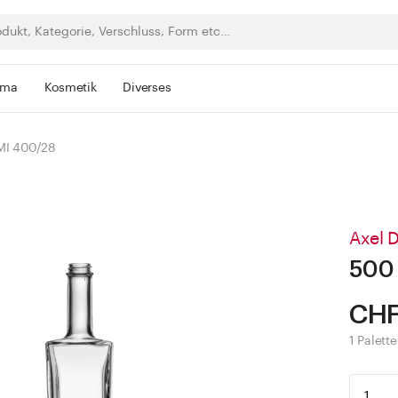
rma
Kosmetik
Diverses
MI 400/28
Axel 
500 
CHF
1 Palett