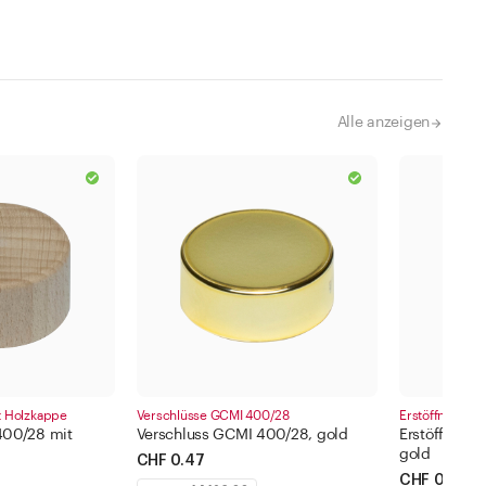
Alle anzeigen
t Holzkappe
Verschlüsse GCMI 400/28
Erstöffnungsga
400/28 mit
Verschluss GCMI 400/28, gold
Erstöffnung
gold
CHF 0.47
CHF 0.06