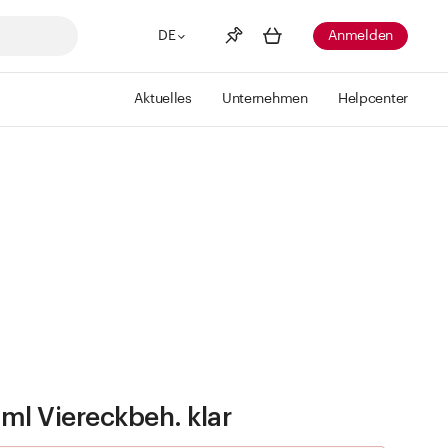
DE
Anmelden
Aktuelles
Unternehmen
Helpcenter
Merkliste
Mehr anzeigen
Info
Sie haben keine Wunschlisten
erstellt
ml Viereckbeh. klar