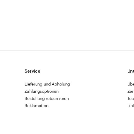
Service
Un
Lieferung und Abholung
Üb
Zahlungsoptionen
Zer
Bestellung retournieren
Te
Reklamation
Lin
Sendungsverfolgung
Res
Firmenkunden
Vet
Schnellbestellung