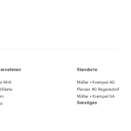
ternehmen
Standorte
er M+K
Müller + Krempel AG
tifikate
Planzer AG Regensdorf
am
Müller + Krempel SA
Sonstiges
ks
sourcen
Fabrikläden
ropack
Videoanleitungen
Katalog 2026