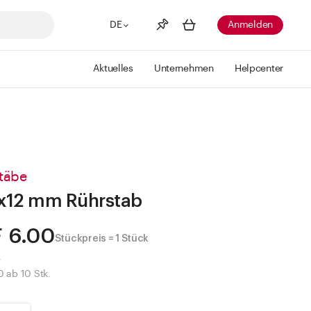
DE
Anmelden
Aktuelles
Unternehmen
Helpcenter
Merkliste
Mehr anzeigen
Info
Sie haben keine Wunschlisten
erstellt
täbe
x12 mm Rührstab
 6.00
Stückpreis = 1 Stück
.
 ab 10 Stk.