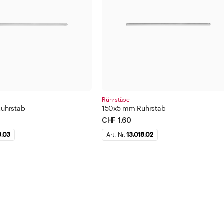
Rührstäbe
ührstab
150x5 mm Rührstab
CHF 1.60
8.03
Art.-Nr.
13.018.02
Service
Un