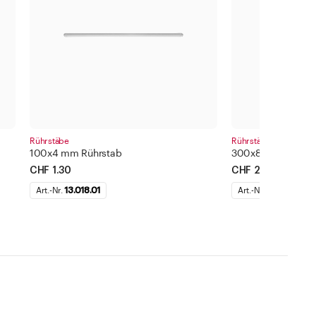
Rührstäbe
Rührstäbe
100x4 mm Rührstab
300x8 mm Rührst
CHF 1.30
CHF 2.30
Art.-Nr.
13.018.01
Art.-Nr.
13.018.05
ternehmen
Standorte