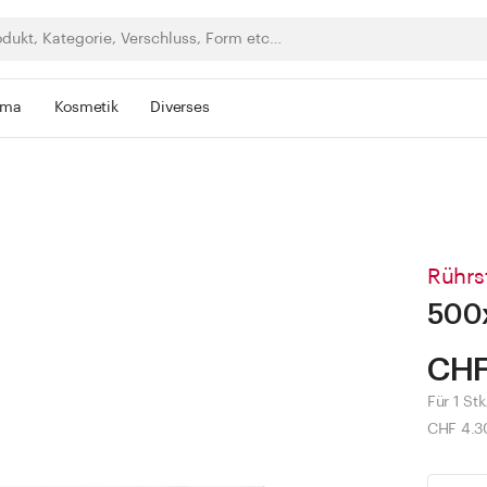
rma
Kosmetik
Diverses
Rührs
500
CHF
Für 1 Stk
CHF 4.30