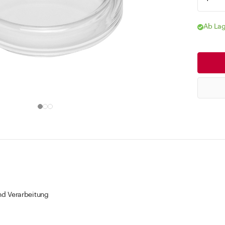
Ab Lag
und Verarbeitung
t flach
i