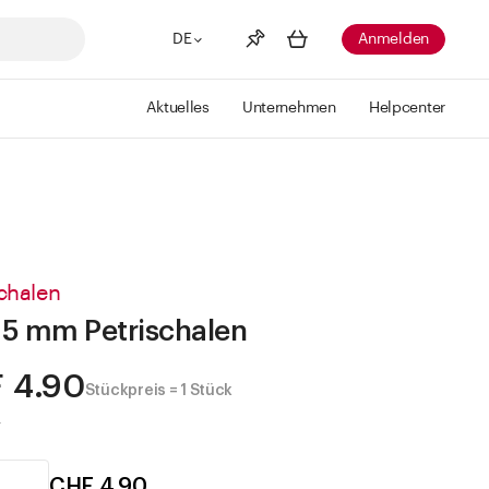
DE
Anmelden
Aktuelles
Unternehmen
Helpcenter
Merkliste
Mehr anzeigen
Info
Sie haben keine Wunschlisten
erstellt
schalen
5 mm Petrischalen
 4.90
Stückpreis = 1 Stück
.
CHF 4.90