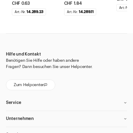
CHF 0.63
CHF 1.84
Art.-Nr.
1
Art.-Nr.
14.289.23
Art.-Nr.
14.289.11
Hilfe und Kontakt
Benötigen Sie Hilfe oder haben andere
Fragen? Dann besuchen Sie unser Helpcenter.
Zum Helpcenter
Service
Unternehmen