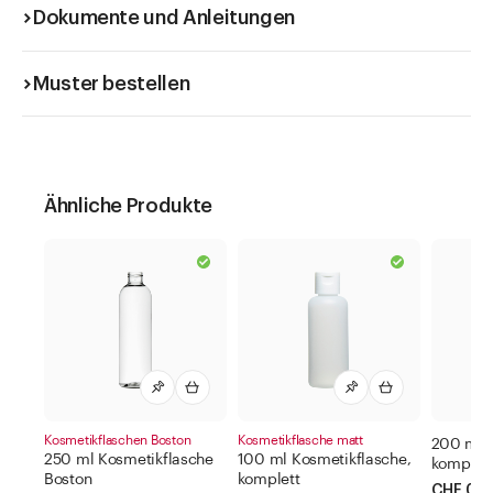
Dokumente und Anleitungen
Muster bestellen
Ähnliche Produkte
Kosmetikflaschen Boston
Kosmetikflasche matt
200 ml K
250 ml Kosmetikflasche
100 ml Kosmetikflasche,
kompl.
Boston
komplett
CHF 0.9