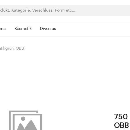
rma
Kosmetik
Diverses
ntikgrün, OBB
750 
OBB