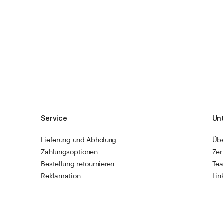
Service
Un
Lieferung und Abholung
Üb
Zahlungsoptionen
Zer
Bestellung retournieren
Te
Reklamation
Lin
Sendungsverfolgung
Res
Firmenkunden
Vet
Schnellbestellung