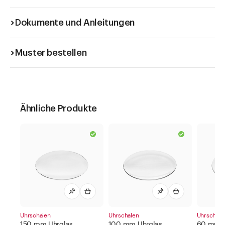
Dokumente und Anleitungen
Muster bestellen
Ähnliche Produkte
Uhrschalen
Uhrschalen
Uhrschale
150 mm Uhrglas
100 mm Uhrglas
60 mm U