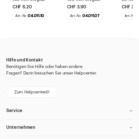
CHF 6.20
CHF 3.90
CHF 3.3
Art.-Nr.
04.011.10
Art.-Nr.
04.011.07
Art.-Nr.
0
Hilfe und Kontakt
Benötigen Sie Hilfe oder haben andere
Fragen? Dann besuchen Sie unser Helpcenter.
Zum Helpcenter
Service
Unternehmen