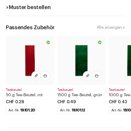
Muster bestellen
Passendes Zubehör
Alle anzeigen
Teebeutel
Teebeutel
Teebeutel
50 g Tee-Beutel, rot
1500 g Tee-Beutel, grün
1000 g Tee-
CHF 0.28
CHF 0.49
CHF 0.43
Art.-Nr.
19.101.20
Art.-Nr.
19.101.12
Art.-Nr.
19.10