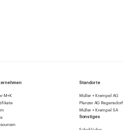
ternehmen
Standorte
er M+K
Müller + Krempel AG
tifikate
Planzer AG Regensdorf
am
Müller + Krempel SA
Sonstiges
ks
sourcen
Fabrikläden
ropack