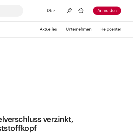
DE
Anmelden
Aktuelles
Unternehmen
Helpcenter
Merkliste
Mehr anzeigen
Info
Sie haben keine Wunschlisten
erstellt
lverschluss verzinkt,
tstoffkopf