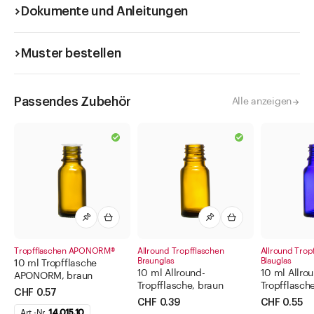
Dokumente und Anleitungen
Muster bestellen
Passendes Zubehör
Alle anzeigen
Tropfflaschen APONORM®
Allround Tropfflaschen
Allround Trop
Braunglas
Blauglas
10 ml Tropfflasche
10 ml Allround-
10 ml Allro
APONORM, braun
Tropfflasche, braun
Tropfflasche
CHF 0.57
CHF 0.39
CHF 0.55
Art.-Nr.
14.015.10