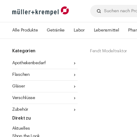
Alle Produkte
Getränke
Labor
Lebensmittel
Pha
Kategorien
Fendt Modeltraktor
Apothekenbedarf
Flaschen
Gläser
Verschlüsse
Zubehör
Direkt zu
Aktuelles
Shop the Look