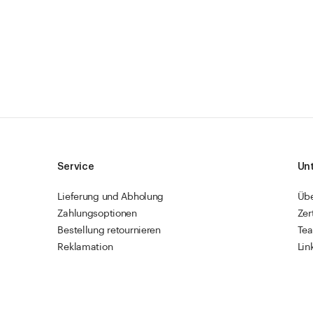
Service
Un
Lieferung und Abholung
Üb
Zahlungsoptionen
Zer
Bestellung retournieren
Te
Reklamation
Lin
Sendungsverfolgung
Res
Firmenkunden
Vet
Schnellbestellung