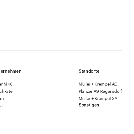
ternehmen
Standorte
er M+K
Müller + Krempel AG
tifikate
Planzer AG Regensdorf
am
Müller + Krempel SA
Sonstiges
ks
sourcen
Fabrikläden
ropack
Videoanleitungen
Katalog 2026