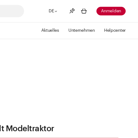
DE
Anmelden
Aktuelles
Unternehmen
Helpcenter
Merkliste
Mehr anzeigen
Info
Sie haben keine Wunschlisten
erstellt
t Modeltraktor