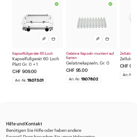
Kapselfüllgeräte 60 Loch
Gelatine Kapseln montiert auf
Zellulose 
Karten
Kapselfüllgerät 60 Loch
Zellulos
Gelatinekapseln, Gr. 0
Platt Gr. 0 + 1
CHF 0.0
CHF 95.00
CHF 909.00
Art.-Nr.
1
Art.-Nr.
19.078.02
Art.-Nr.
19.073.01
Hilfe und Kontakt
Benötigen Sie Hilfe oder haben andere
Fragen? Dann besuchen Sie unser Helpcenter.