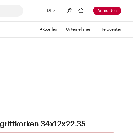
DE
Anmelden
Aktuelles
Unternehmen
Helpcenter
Merkliste
Mehr anzeigen
Info
Sie haben keine Wunschlisten
erstellt
griffkorken 34x12x22.35