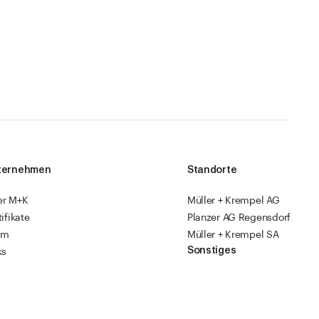
ternehmen
Standorte
er M+K
Müller + Krempel AG
tifikate
Planzer AG Regensdorf
am
Müller + Krempel SA
Sonstiges
ks
sourcen
Fabrikläden
ropack
Videoanleitungen
Katalog 2026