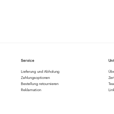
Service
Un
Lieferung und Abholung
Üb
Zahlungsoptionen
Zer
Bestellung retournieren
Te
Reklamation
Lin
Sendungsverfolgung
Res
Firmenkunden
Vet
Schnellbestellung