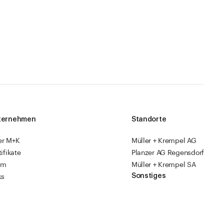
ternehmen
Standorte
er M+K
Müller + Krempel AG
tifikate
Planzer AG Regensdorf
am
Müller + Krempel SA
Sonstiges
ks
sourcen
Fabrikläden
ropack
Videoanleitungen
Katalog 2026