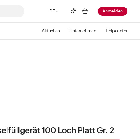
DE
Anmelden
Aktuelles
Unternehmen
Helpcenter
Merkliste
Mehr anzeigen
Info
Sie haben keine Wunschlisten
erstellt
elfüllgerät 100 Loch Platt Gr. 2