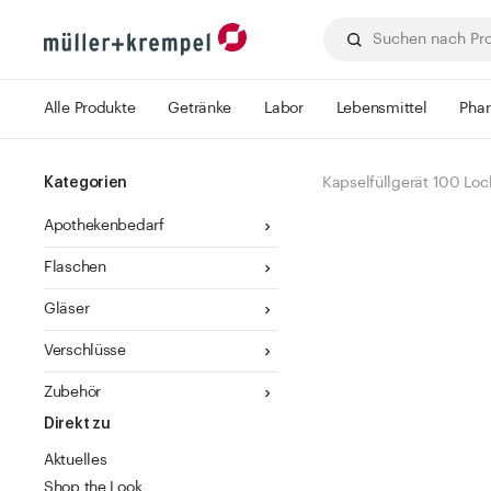
Alle Produkte
Getränke
Labor
Lebensmittel
Pha
Kategorien
Kapselfüllgerät 100 Loch
Apothekenbedarf
Flaschen
Gläser
Verschlüsse
Zubehör
Direkt zu
Aktuelles
Shop the Look