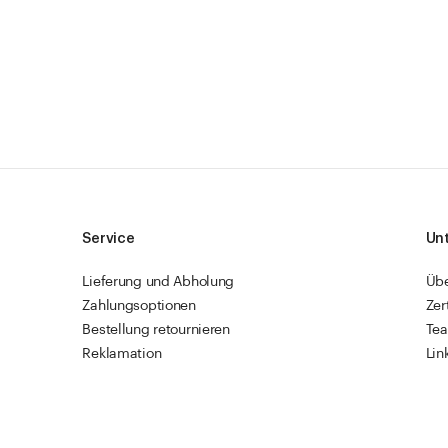
Service
Un
Lieferung und Abholung
Üb
Zahlungsoptionen
Zer
Bestellung retournieren
Te
Reklamation
Lin
Sendungsverfolgung
Res
Firmenkunden
Vet
Schnellbestellung