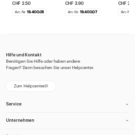
CHF 2.50
CHF 3.90
CHF 2.7
Art.-Nr.
19.400.05
Art.-Nr.
19.400.07
Art.-Nr.
1
Hilfe und Kontakt
Benötigen Sie Hilfe oder haben andere
Fragen? Dann besuchen Sie unser Helpcenter.
Zum Helpcenter
Service
Unternehmen