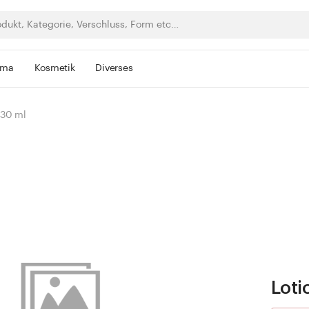
rma
Kosmetik
Diverses
 30 ml
Loti