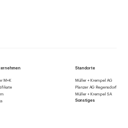
ternehmen
Standorte
er M+K
Müller + Krempel AG
tifikate
Planzer AG Regensdorf
am
Müller + Krempel SA
Sonstiges
ks
sourcen
Fabrikläden
ropack
Videoanleitungen
Katalog 2026