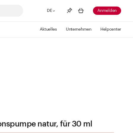
DE
Anmelden
Aktuelles
Unternehmen
Helpcenter
Merkliste
Mehr anzeigen
Info
Sie haben keine Wunschlisten
erstellt
onspumpe natur, für 30 ml