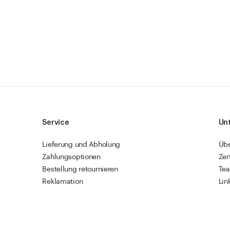
Service
Un
Lieferung und Abholung
Üb
Zahlungsoptionen
Zer
Bestellung retournieren
Te
Reklamation
Lin
Sendungsverfolgung
Res
Firmenkunden
Vet
Schnellbestellung