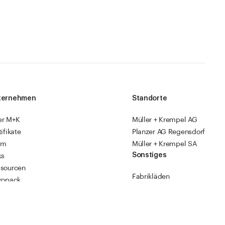
ternehmen
Standorte
er M+K
Müller + Krempel AG
tifikate
Planzer AG Regensdorf
am
Müller + Krempel SA
Sonstiges
ks
sourcen
Fabrikläden
ropack
Videoanleitungen
Katalog 2026