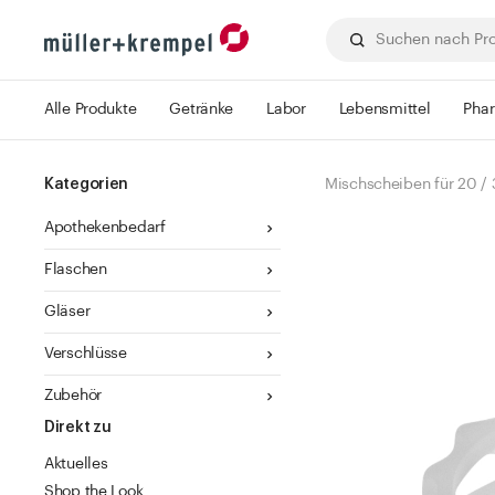
Alle Produkte
Getränke
Labor
Lebensmittel
Pha
Kategorien
Mischscheiben für 20 / 
Apothekenbedarf
Flaschen
Gläser
Verschlüsse
Zubehör
Direkt zu
Aktuelles
Shop the Look