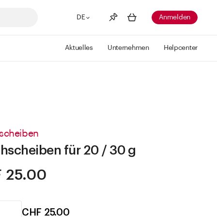
DE
Anmelden
Aktuelles
Unternehmen
Helpcenter
Merkliste
Mehr anzeigen
Info
Sie haben keine Wunschlisten
erstellt
scheiben
hscheiben für 20 / 30 g
 25.00
CHF 25.00