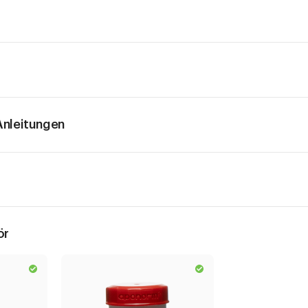
nleitungen
ör