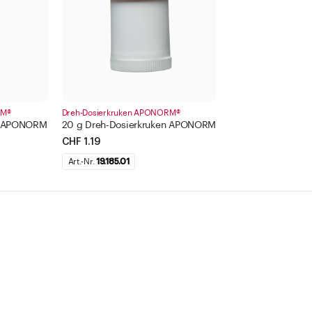
RM®
Dreh-Dosierkruken APONORM®
en APONORM
20 g Dreh-Dosierkruken APONORM
CHF 1.19
Art.-Nr.
19.185.01