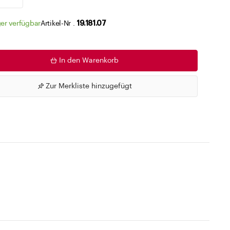
Zu den Merklisten
er verfügbar
Artikel-Nr .
19.181.07
In den Warenkorb
Zur Merkliste hinzugefügt