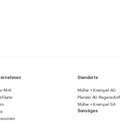
ternehmen
Standorte
er M+K
Müller + Krempel AG
tifikate
Planzer AG Regensdorf
am
Müller + Krempel SA
Sonstiges
ks
sourcen
Fabrikläden
ropack
Videoanleitungen