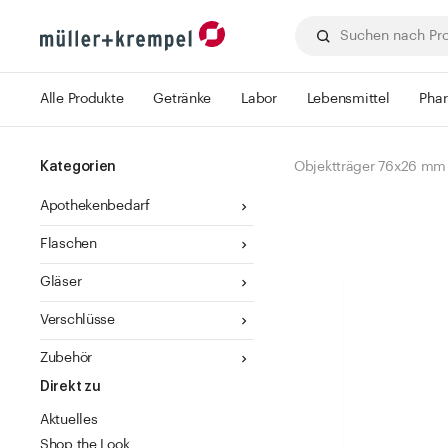
Alle Produkte
Getränke
Labor
Lebensmittel
Pha
Kategorien
Objektträger 76x26 mm
Apothekenbedarf
Flaschen
Gläser
Verschlüsse
Zubehör
Direkt zu
Aktuelles
Shop the Look