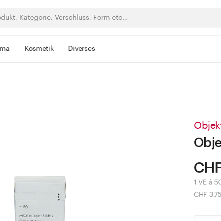
rma
Kosmetik
Diverses
Objek
Obje
CHF
1 VE à 5
CHF 3.7