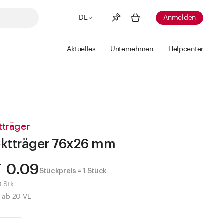
DE
Anmelden
Aktuelles
Unternehmen
Helpcenter
Merkliste
Mehr anzeigen
Info
Sie haben keine Wunschlisten
erstellt
tträger
ktträger 76x26 mm
 0.09
Stückpreis = 1 Stück
0 Stk.
5 ab 20 VE