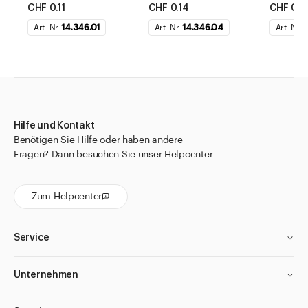
CHF 0.11
CHF 0.14
CHF 0.1
Art.-Nr.
14.346.01
Art.-Nr.
14.346.04
Art.-Nr.
1
Hilfe und Kontakt
Benötigen Sie Hilfe oder haben andere
Fragen? Dann besuchen Sie unser Helpcenter.
Zum Helpcenter
Service
Unternehmen