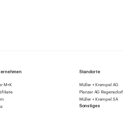
ternehmen
Standorte
er M+K
Müller + Krempel AG
tifikate
Planzer AG Regensdorf
am
Müller + Krempel SA
Sonstiges
ks
sourcen
Fabrikläden
ropack
Videoanleitungen
Katalog 2026