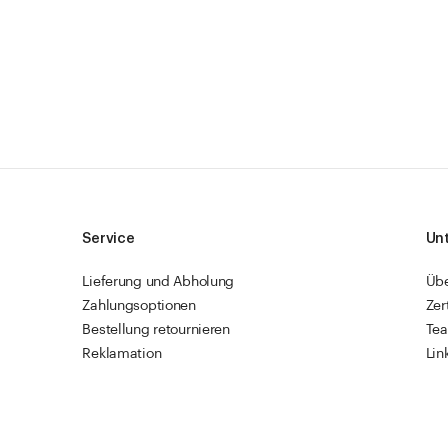
Service
Un
Lieferung und Abholung
Üb
Zahlungsoptionen
Zer
Bestellung retournieren
Te
Reklamation
Lin
Sendungsverfolgung
Res
Firmenkunden
Vet
Schnellbestellung