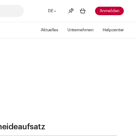
DE
Anmelden
Aktuelles
Unternehmen
Helpcenter
Merkliste
Mehr anzeigen
Info
Sie haben keine Wunschlisten
erstellt
eideaufsatz