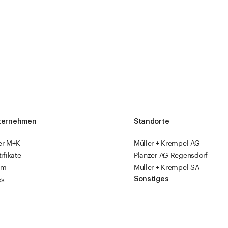
ternehmen
Standorte
er M+K
Müller + Krempel AG
tifikate
Planzer AG Regensdorf
am
Müller + Krempel SA
Sonstiges
ks
sourcen
Fabrikläden
ropack
Videoanleitungen
Katalog 2026