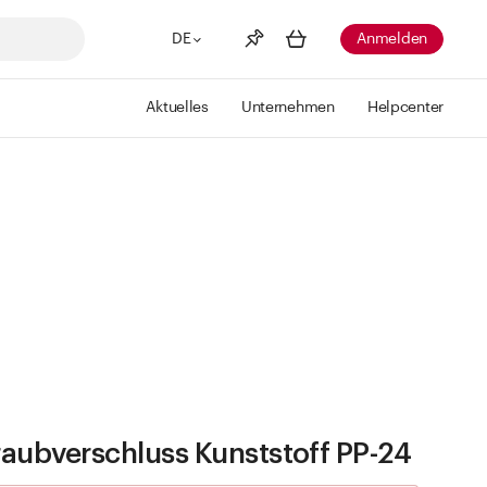
DE
Anmelden
Aktuelles
Unternehmen
Helpcenter
Merkliste
Mehr anzeigen
Info
Sie haben keine Wunschlisten
erstellt
aubverschluss Kunststoff PP-24