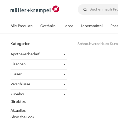
Alle Produkte
Getränke
Labor
Lebensmittel
Pha
Kategorien
Schraubverschluss Kunst
Apothekenbedarf
Flaschen
Gläser
Verschlüsse
Zubehör
Direkt zu
Aktuelles
Shop the Look