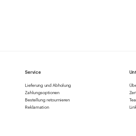
Service
Un
Lieferung und Abholung
Üb
Zahlungsoptionen
Zer
Bestellung retournieren
Te
Reklamation
Lin
Sendungsverfolgung
Res
Firmenkunden
Vet
Schnellbestellung