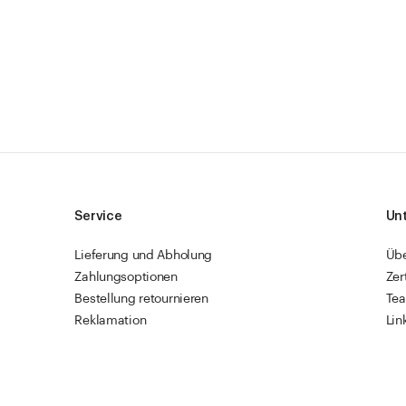
Service
Un
Lieferung und Abholung
Üb
Zahlungsoptionen
Zer
Bestellung retournieren
Te
Reklamation
Lin
Sendungsverfolgung
Res
Firmenkunden
Vet
Schnellbestellung