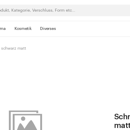
rma
Kosmetik
Diverses
 schwarz matt
Sch
mat