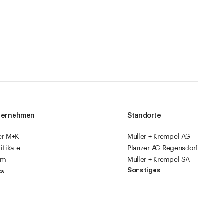
ternehmen
Standorte
er M+K
Müller + Krempel AG
tifikate
Planzer AG Regensdorf
am
Müller + Krempel SA
Sonstiges
ks
sourcen
Fabrikläden
ropack
Videoanleitungen
Katalog 2026