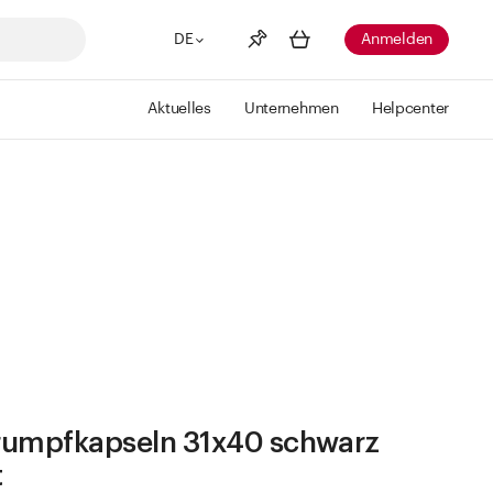
DE
Anmelden
Aktuelles
Unternehmen
Helpcenter
Merkliste
Mehr anzeigen
Info
Sie haben keine Wunschlisten
erstellt
rumpfkapseln 31x40 schwarz
t