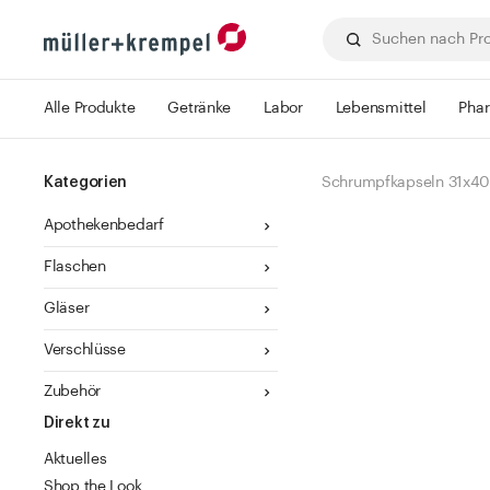
Alle Produkte
Getränke
Labor
Lebensmittel
Pha
Kategorien
Schrumpfkapseln 31x40
Apothekenbedarf
Flaschen
Gläser
Verschlüsse
Zubehör
Direkt zu
Aktuelles
Shop the Look