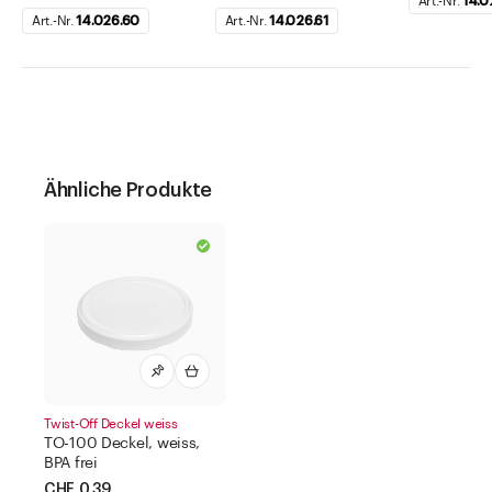
Art.-Nr.
14.0
Art.-Nr.
14.026.60
Art.-Nr.
14.026.61
Ähnliche Produkte
Twist-Off Deckel weiss
TO-100 Deckel, weiss,
BPA frei
CHF 0.39