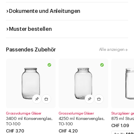
Dokumente und Anleitungen
Muster bestellen
Passendes Zubehör
Alle anzeigen
Grossvolumige Gläser
Grossvolumige Gläser
Sturzgläser 
3400 ml Konservenglas,
4250 ml Konservenglas,
875 ml Stur
TO-100
TO-100
CHF 1.09
CHF 3.70
CHF 4.20