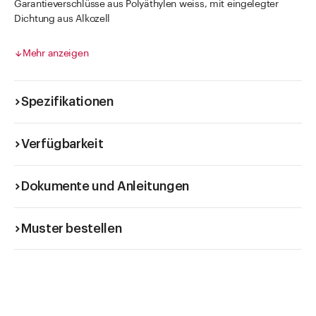
Garantieverschlüsse aus Polyäthylen weiss, mit eingelegter
Dichtung aus Alkozell
Personalisieren Sie Ihre Verschlüsse mit Ihrem eigenen Logo.
Genaue Infos finden Sie im unten aufgeführten PDF.
Mehr anzeigen
Die Staffelpreise für diesen Artikel erhalten Sie durch
anklicken des Feldes VE.
Spezifikationen
Verfügbarkeit
Dokumente und Anleitungen
Muster bestellen