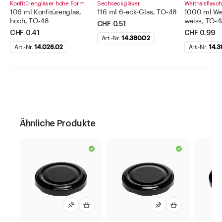
Konfitürengläser hohe Form
Sechseckgläser
Weithalsflasc
106 ml Konfitürenglas,
116 ml 6-eck-Glas, TO-48
1000 ml Wei
hoch, TO-48
weiss, TO-
CHF 0.51
CHF 0.41
CHF 0.99
Art.-Nr.
14.380.02
Art.-Nr.
14.026.02
Art.-Nr.
14.3
Ähnliche Produkte