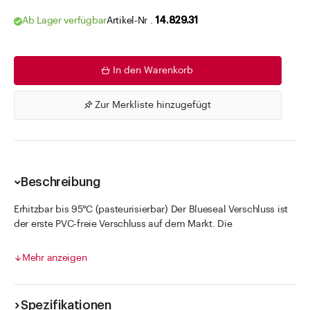
Ab Lager verfügbar
Artikel-Nr .
14.829.31
In den Warenkorb
Zur Merkliste hinzugefügt
Beschreibung
Erhitzbar bis 95°C (pasteurisierbar) Der Blueseal Verschluss ist
der erste PVC-freie Verschluss auf dem Markt. Die
Dichtungsmasse basiert auf thermoplastischen Polyolefinen
(TPE), die bereits eine innere Weichmachung besitzen und
Mehr anzeigen
somit keinen Weichmacherzusatz mehr benötigen. Der
Verschluss kann bedenkenlos für säure-und fetthaltige Füllgüter
sowie natürlich auch für alle anderen üblichen Füllgüter im
Spezifikationen