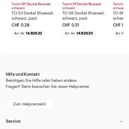
Twist-Off Deckel Blueseal
Twist-Off Deckel Blueseal
Twist-Off 
schwarz
schwarz
schwarz
TO-53 Deckel Blueseal,
TO-58 Deckel Blueseal,
TO-66 De
schwarz, past.
schwarz, past.
schwarz,
CHF 0.28
CHF 0.31
CHF 0.3
Art.-Nr.
14.829.32
Art.-Nr.
14.829.33
Art.-Nr.
1
Hilfe und Kontakt
Benötigen Sie Hilfe oder haben andere
Fragen? Dann besuchen Sie unser Helpcenter.
Zum Helpcenter
Service