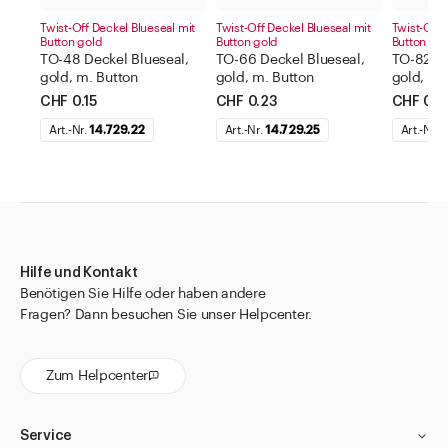
Twist-Off Deckel Blueseal mit
Twist-Off Deckel Blueseal mit
Twist-Off 
Button gold
Button gold
Button go
TO-48 Deckel Blueseal,
TO-66 Deckel Blueseal,
TO-82 De
gold, m. Button
gold, m. Button
gold, m.
CHF 0.15
CHF 0.23
CHF 0.2
Art.-Nr.
14.729.22
Art.-Nr.
14.729.25
Art.-Nr.
1
Hilfe und Kontakt
Benötigen Sie Hilfe oder haben andere
Fragen? Dann besuchen Sie unser Helpcenter.
Zum Helpcenter
Service