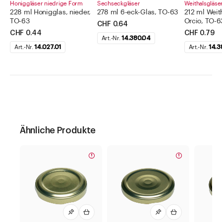
Honiggläser niedrige Form
Sechseckgläser
Weithalsgläse
228 ml Honigglas, nieder,
278 ml 6-eck-Glas, TO-63
212 ml Weit
TO-63
Orcio, TO-6
CHF 0.64
CHF 0.44
CHF 0.79
Art.-Nr.
14.380.04
Art.-Nr.
14.027.01
Art.-Nr.
14.3
Ähnliche Produkte