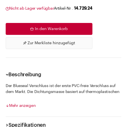
Nicht ab Lager verfügbar
Artikel-Nr .
14.729.24
In den Warenkorb
Zur Merkliste hinzugefügt
Beschreibung
Der Blueseal Verschluss ist der erste PVC-freie Verschluss auf
dem Markt. Die Dichtungsmasse basiert auf thermoplastischen
Polyolefinen (TPE), die bereits eine innere Weichmachung
besitzen und somit keinen Weichmacherzusatz mehr benötigen.
Mehr anzeigen
Der Verschluss kann bedenkenlos für säure-und fetthaltige
Füllgüter sowie natürlich auch für alle anderen üblichen
Füllgüter im Nahrungsbereich verwendet werden. Der Button
Spezifikationen