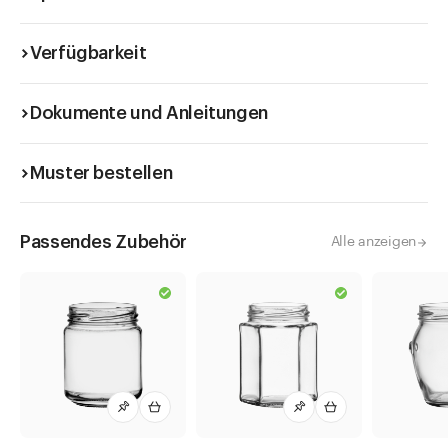
zieht sich während dem Abkühlen nach innen. So kann
sichergestellt werden, dass ein Vakuum korrekt angezeigt wird.
Beim erstmaligen Eröffnen ertönt der charakteristische Klick
Verfügbarkeit
("Plopp"). Für die Verarbeitung wird eine industrielle
Verschliessanlage empfohlen. Achtung: Blueseal Deckel
müssen vor dem Verschliessen auf eine Temperatur von 60 bis
Dokumente und Anleitungen
80°C erwärmt werden. Bei Handabfüllung kann nicht garantiert
werden, dass der Button wie beschrieben funktioniert.
Muster bestellen
Verschliessen von Twist Off Deckeln
Spezielle Twist Off Deckel
Passendes Zubehör
Alle anzeigen