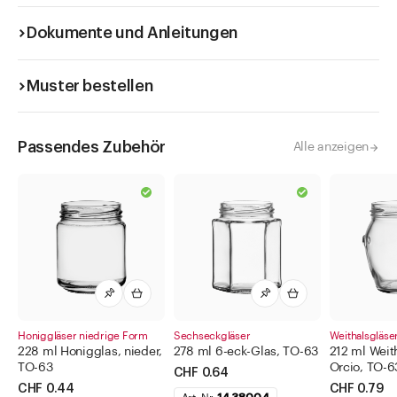
Dokumente und Anleitungen
Muster bestellen
Passendes Zubehör
Alle anzeigen
Honiggläser niedrige Form
Sechseckgläser
Weithalsgläse
228 ml Honigglas, nieder,
278 ml 6-eck-Glas, TO-63
212 ml Weit
TO-63
Orcio, TO-6
CHF 0.64
CHF 0.44
CHF 0.79