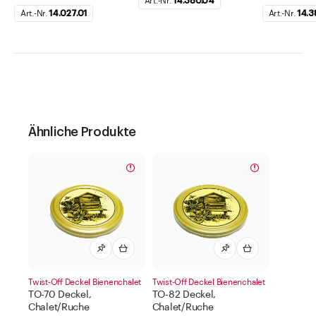
Art.-Nr.
14.380.04
Art.-Nr.
14.027.01
Art.-Nr.
14.3
Ähnliche Produkte
Twist-Off Deckel Bienenchalet
Twist-Off Deckel Bienenchalet
TO-70 Deckel,
TO-82 Deckel,
Chalet/Ruche
Chalet/Ruche