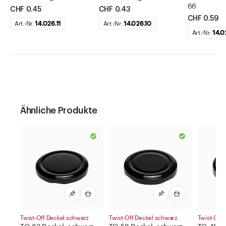
66
CHF 0.45
CHF 0.43
CHF 0.59
Art.-Nr.
14.026.11
Art.-Nr.
14.026.10
Art.-Nr.
14.0
Ähnliche Produkte
Twist-Off Deckel schwarz
Twist-Off Deckel schwarz
Twist-Off