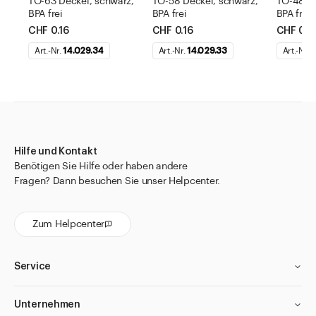
TO-63 Deckel, schwarz,
TO-58 Deckel, schwarz,
TO-48 De
BPA frei
BPA frei
BPA frei
CHF 0.16
CHF 0.16
CHF 0.1
Art.-Nr.
14.029.34
Art.-Nr.
14.029.33
Art.-Nr.
1
Hilfe und Kontakt
Benötigen Sie Hilfe oder haben andere
Fragen? Dann besuchen Sie unser Helpcenter.
Zum Helpcenter
Service
Unternehmen