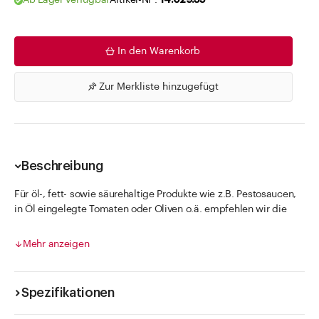
Ab Lager verfügbar
Artikel-Nr .
14.029.35
In den Warenkorb
Zur Merkliste hinzugefügt
Beschreibung
Für öl-, fett- sowie säurehaltige Produkte wie z.B. Pestosaucen,
in Öl eingelegte Tomaten oder Oliven o.ä. empfehlen wir die
Verwendung von weichmacherfreien Blueseal Verschlüssen.
Eigene Stabilitätstests sind immer notwendig.
Mehr anzeigen
Verschliessen von Twist Off Deckeln
Spezielle Twist Off Deckel
Spezifikationen