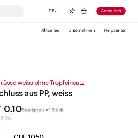
DE
Anmelden
Aktuelles
Unternehmen
Helpcenter
Merkliste
Mehr anzeigen
Info
Sie haben keine Wunschlisten
erstellt
hlüsse weiss ohne Tropfeinsatz
chluss aus PP, weiss
 0.10
Stückpreis = 1 Stück
00 Stk.
CHF 10.50