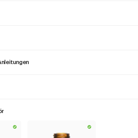
nleitungen
ör