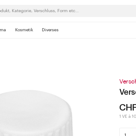
rma
Kosmetik
Diverses
Versc
Vers
CHF
1 VE à 1