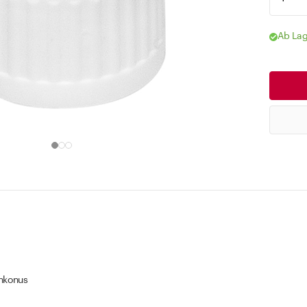
Ab Lag
enkonus