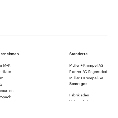
ternehmen
Standorte
er M+K
Müller + Krempel AG
tifikate
Planzer AG Regensdorf
am
Müller + Krempel SA
Sonstiges
ks
sourcen
Fabrikläden
ropack
Videoanleitungen
Katalog 2026