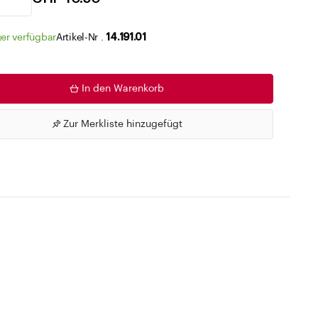
Zu den Merklisten
er verfügbar
Artikel-Nr .
14.191.01
In den Warenkorb
Zur Merkliste hinzugefügt