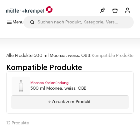
Menu
Merkliste
Mehr anzeigen
Alle Produkte
Getränke
Labor
Lebensmittel
Pharma
Ko
Info
Alle Produkte
500 ml Moonea, weiss, OBB
Kompatible Produkte
Sie haben keine Wunschlisten erstellt
Kompatible Produkte
Kategorien
Moonea Korkmündung
500 ml Moonea, weiss, OBB
Apothekenbedarf
Flaschen
Zurück zum Produkt
Gläser
Verschlüsse
12 Produkte
Zubehör