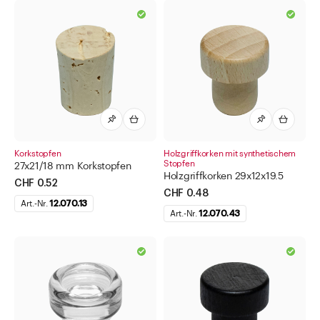
Direkt zu
Aktuelles
Shop the Look
Helpcenter
Unternehmen
Korkstopfen
Holzgriffkorken mit synthetischem
Stopfen
27x21/18 mm Korkstopfen
Holzgriffkorken 29x12x19.5
CHF 0.52
CHF 0.48
Art.-Nr.
12.070.13
Art.-Nr.
12.070.43