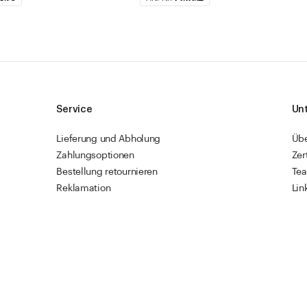
Service
Un
Lieferung und Abholung
Üb
Zahlungsoptionen
Zer
Bestellung retournieren
Te
Reklamation
Lin
Sendungsverfolgung
Res
Firmenkunden
Vet
Schnellbestellung