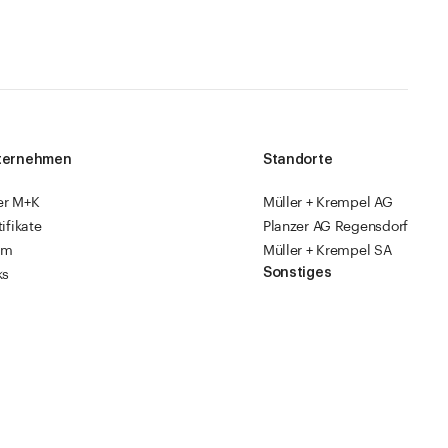
ternehmen
Standorte
er M+K
Müller + Krempel AG
tifikate
Planzer AG Regensdorf
am
Müller + Krempel SA
Sonstiges
ks
sourcen
Fabrikläden
ropack
Videoanleitungen
Katalog 2026