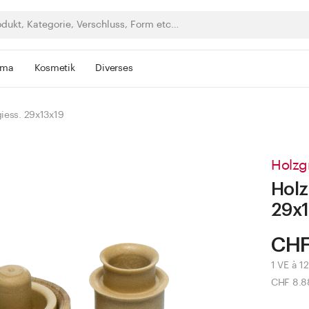
rma
Kosmetik
Diverses
giess. 29x13x19
Holzg
Holz
29x1
CHF
1 VE à 12
CHF 8.8