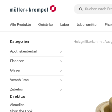
Alle Produkte
Getränke
Labor
Lebensmittel
Pha
Kategorien
Holzgriffkorken mit Aus
Apothekenbedarf
Flaschen
Gläser
Verschlüsse
Zubehör
Direkt zu
Aktuelles
Shop the Look