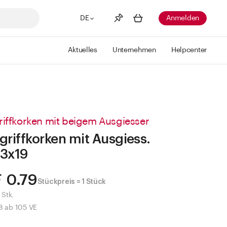
DE
Anmelden
Aktuelles
Unternehmen
Helpcenter
Merkliste
Mehr anzeigen
Info
Sie haben keine Wunschlisten
erstellt
riffkorken mit beigem Ausgiesser
griffkorken mit Ausgiess.
3x19
 0.79
Stückpreis = 1 Stück
 Stk.
8 ab 105 VE