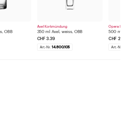
Axel Korkmündung
Opera Korkm
ss, OBB
350 ml Axel, weiss, OBB
500 ml Oper
CHF 3.39
CHF 2.21
Art.-Nr.
14.800.105
Art.-Nr.
14.14