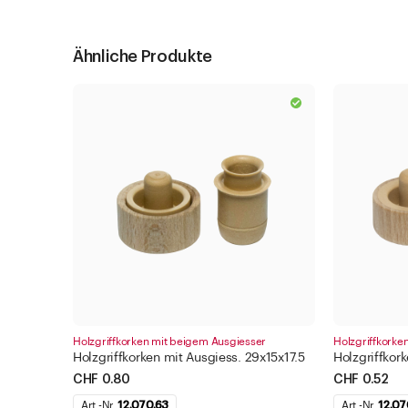
Ähnliche Produkte
Holzgriffkorken mit beigem Ausgiesser
Holzgriffkorke
Holzgriffkorken mit Ausgiess. 29x15x17.5
Holzgriffkor
CHF 0.80
CHF 0.52
Art.-Nr.
12.070.63
Art.-Nr.
12.07