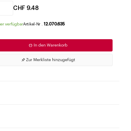
Zu den Merklisten
CHF 9.48
er verfügbar
Artikel-Nr .
12.070.635
In den Warenkorb
Zur Merkliste hinzugefügt