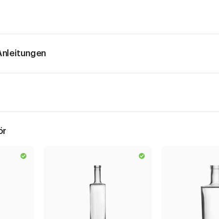
nleitungen
ör