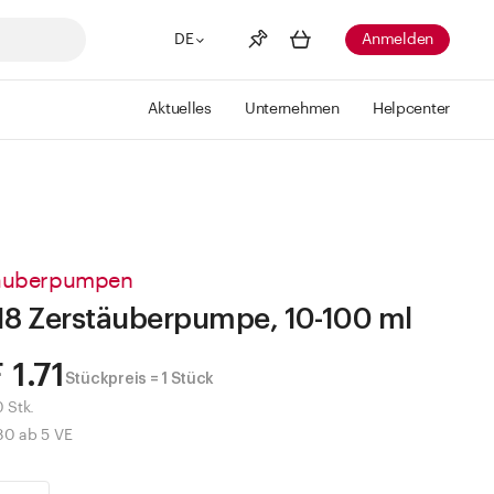
DE
Anmelden
Aktuelles
Unternehmen
Helpcenter
Merkliste
Mehr anzeigen
Info
Sie haben keine Wunschlisten
erstellt
äuberpumpen
18 Zerstäuberpumpe, 10-100 ml
 1.71
Stückpreis = 1 Stück
0 Stk.
80 ab 5 VE