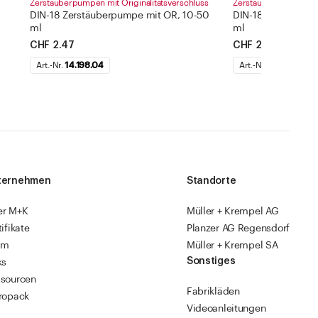
Zerstäuberpumpen mit Originalitätsverschluss
Zerstäuberpumpen mit
DIN-18 Zerstäuberpumpe mit OR, 10-50
DIN-18 Zerstäuber
ml
ml
CHF 2.47
CHF 2.47
Art.-Nr.
14.198.04
Art.-Nr.
14.198.03
ternehmen
Standorte
er M+K
Müller + Krempel AG
tifikate
Planzer AG Regensdorf
am
Müller + Krempel SA
Sonstiges
ks
sourcen
Fabrikläden
ropack
Videoanleitungen