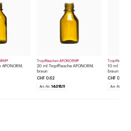
NORM®
Tropfflaschen APONORM®
Tropfflasche
he APONORM,
20 ml Tropfflasche APONORM,
10 ml Tropf
braun
braun
CHF 0.62
CHF 0.57
Art.-Nr.
14.015.11
Art.-Nr.
14.01