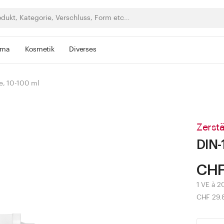
rma
Kosmetik
Diverses
e, 10-100 ml
Zerst
DIN-
CHF
1 VE à 2
CHF 29.