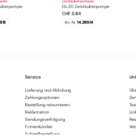
mpen
Zerstäuberpumpen
äuberpumpe
GL-20 Zerstäuberpumpe
CHF 0.84
9.15
Art.-Nr.
14.289.14
Service
Un
Lieferung und Abholung
Üb
Zahlungsoptionen
Zer
Bestellung retournieren
Te
Reklamation
Lin
Sendungsverfolgung
Res
Firmenkunden
Vet
Schnellbestellung