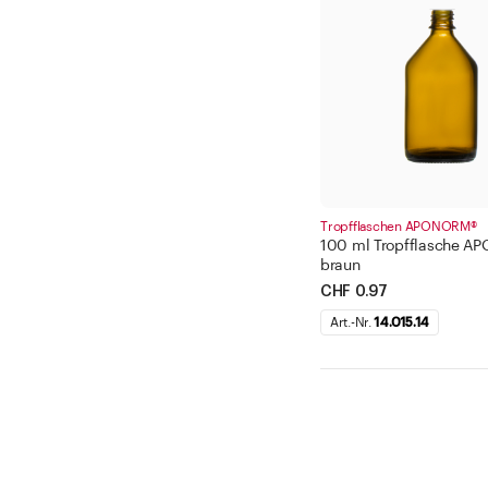
Tropfflaschen APONORM®
100 ml Tropfflasche A
braun
CHF 0.97
Art.-Nr.
14.015.14