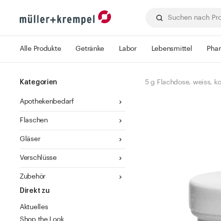
Alle Produkte
Getränke
Labor
Lebensmittel
Pha
Kategorien
5 g Flachdose, weiss, k
Apothekenbedarf
Flaschen
Gläser
Verschlüsse
Zubehör
Direkt zu
Aktuelles
Shop the Look