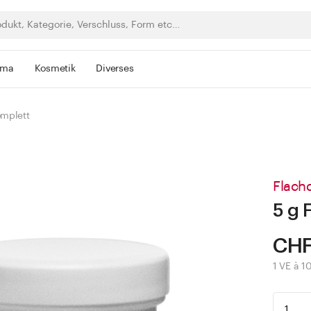
rma
Kosmetik
Diverses
omplett
Flach
5 g 
CHF
1 VE à 10