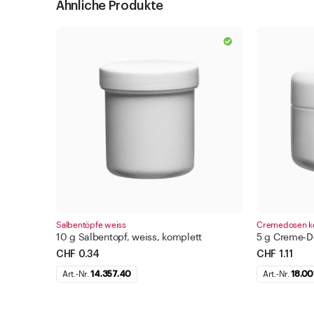
Ähnliche Produkte
Salbentöpfe weiss
Cremedosen k
10 g Salbentopf, weiss, komplett
5 g Creme-D
CHF 0.34
CHF 1.11
Art.-Nr.
14.357.40
Art.-Nr.
18.00