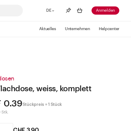
DE
Anmelden
Aktuelles
Unternehmen
Helpcenter
Merkliste
Mehr anzeigen
Info
Sie haben keine Wunschlisten
erstellt
dosen
Flachdose, weiss, komplett
 0.39
Stückpreis = 1 Stück
 Stk.
CHF 3.90