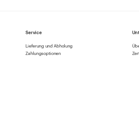
Service
Un
Lieferung und Abholung
Üb
Zahlungsoptionen
Zer
Bestellung retournieren
Te
Reklamation
Lin
Sendungsverfolgung
Res
Firmenkunden
Vet
Schnellbestellung
I