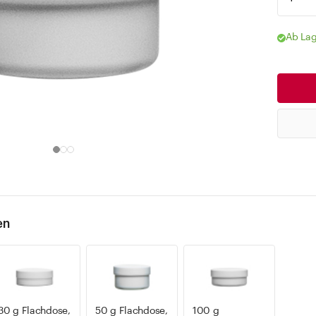
Ab Lag
en
30 g Flachdose,
50 g Flachdose,
100 g