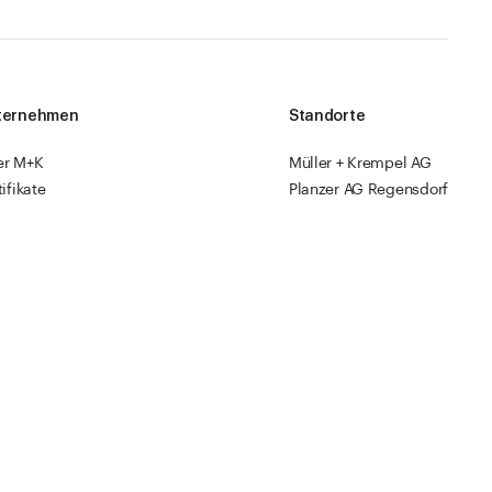
ternehmen
Standorte
er M+K
Müller + Krempel AG
tifikate
Planzer AG Regensdorf
am
Müller + Krempel SA
Sonstiges
ks
sourcen
Fabrikläden
ropack
Videoanleitungen
Katalog 2026
mpressum
AGBs
Datenschutz
Cookies
Website by
ESE Agency
DE