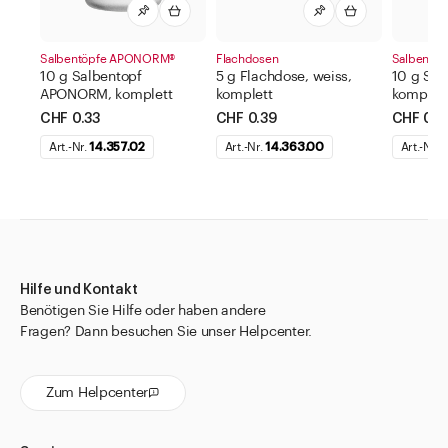
Salbentöpfe APONORM®
Flachdosen
Salbentöp
10 g Salbentopf
5 g Flachdose, weiss,
10 g Sal
APONORM, komplett
komplett
komplet
CHF 0.33
CHF 0.39
CHF 0.3
Art.-Nr.
14.357.02
Art.-Nr.
14.363.00
Art.-Nr.
1
Hilfe und Kontakt
Benötigen Sie Hilfe oder haben andere
Fragen? Dann besuchen Sie unser Helpcenter.
Zum Helpcenter