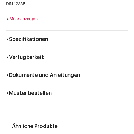
DIN 12385
temperaturbeständig -70°C - +500°C, langsam erhitzen
Artikel mit Gradierung sind nicht amtlich geeicht.
Mehr anzeigen
Spezifikationen
Verfügbarkeit
Dokumente und Anleitungen
Muster bestellen
Ähnliche Produkte