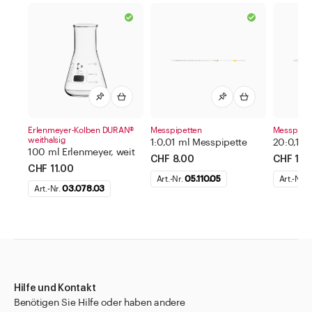
Erlenmeyer-Kolben DURAN®
Messpipetten
Messpipet
weithalsig
1:0,01 ml Messpipette
20:0,1 m
100 ml Erlenmeyer, weit
CHF 8.00
CHF 13.
CHF 11.00
Art.-Nr.
05.110.05
Art.-Nr.
0
Art.-Nr.
03.078.03
Hilfe und Kontakt
Benötigen Sie Hilfe oder haben andere