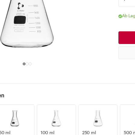
Ab Lag
en
50 ml
100 ml
250 ml
500 