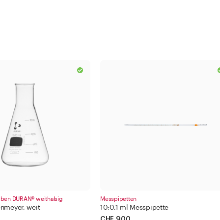
lben DURAN® weithalsig
Messpipetten
nmeyer, weit
10:0,1 ml Messpipette
CHF 9.00