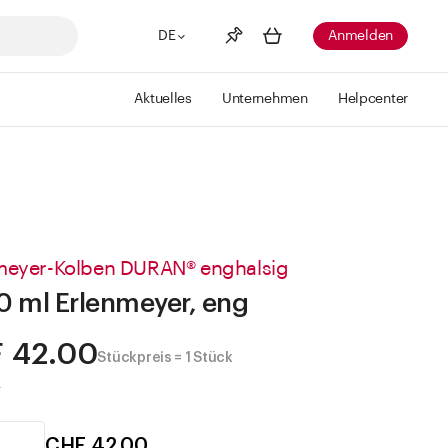
DE
Anmelden
Aktuelles
Unternehmen
Helpcenter
Merkliste
Mehr anzeigen
Info
Sie haben keine Wunschlisten
erstellt
meyer-Kolben DURAN® enghalsig
 ml Erlenmeyer, eng
 42.00
Stückpreis = 1 Stück
.
CHF 42.00