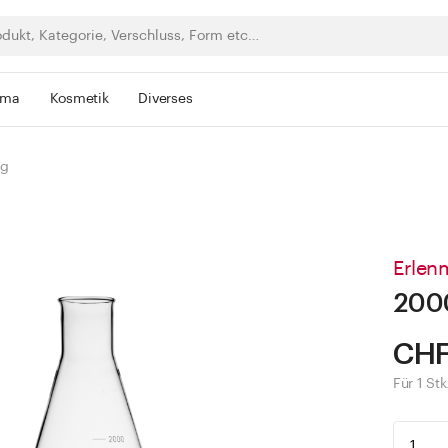
rma
Kosmetik
Diverses
ng
Erlen
2000
CHF
Für 1 Stk