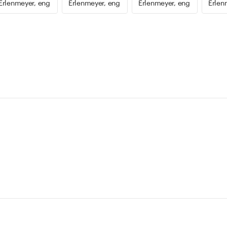
Erlenmeyer, eng
Erlenmeyer, eng
Erlenmeyer, eng
Erlen
0°C - +500°C, langsam erhitzen
ind nicht amtlich geeicht.