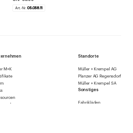
Art.-Nr.
05.058.11
ternehmen
Standorte
er M+K
Müller + Krempel AG
tifikate
Planzer AG Regensdorf
am
Müller + Krempel SA
Sonstiges
ks
sourcen
Fabrikläden
ropack
Videoanleitungen
Katalog 2026