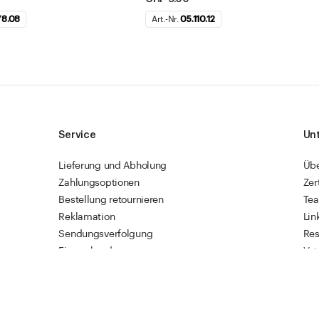
78.08
Art.-Nr.
05.110.12
Service
Un
Lieferung und Abholung
Üb
Zahlungsoptionen
Zer
Bestellung retournieren
Te
Reklamation
Lin
Sendungsverfolgung
Res
Firmenkunden
Vet
Schnellbestellung