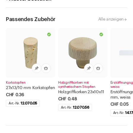
Passendes Zubehör
Alle anzeigen
Korkstopfen
Holzgriffkorken mit
Erstöffnungsga
synthetischem Stopfen
weiss
27x13/10 mm Korkstopfen
Holzgriffkorken 23x10x11
Erstöffnung
CHF 0.36
mm, weiss
CHF 0.48
Art.-Nr.
12.070.05
CHF 0.05
Art.-Nr.
12.070.56
Art.-Nr.
14.1