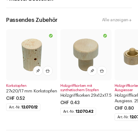
Passendes Zubehör
Alle anzeigen
Korkstopfen
Holzgriffkorken mit
Holzgriffkork
synthetischem Stopfen
Ausgiesser
27x20/17 mm Korkstopfen
Holzgriffkorken 29x12x17.5
Holzgriffkor
CHF 0.52
Ausgiess. 2
CHF 0.43
Art.-Nr.
12.070.12
CHF 0.80
Art.-Nr.
12.070.42
Art.-Nr.
12.0