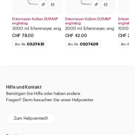
Erlenmeyer-Kolben DURAN®
Erlenmeyer-Kolben DURAN®
Erlenmey
enghalsig
enghalsig
enghalsig
3000 ml Erlenmeyer, eng
2000 ml Erlenmeyer, eng
1000 ml 
CHF 78.00
CHF 42.00
CHF 22.
Art.-Nr.
03.074.10
Art.-Nr.
03.074.09
Art.-Nr.
0
Hilfe und Kontakt
Benötigen Sie Hilfe oder haben andere
Fragen? Dann besuchen Sie unser Helpcenter.
Zum Helpcenter