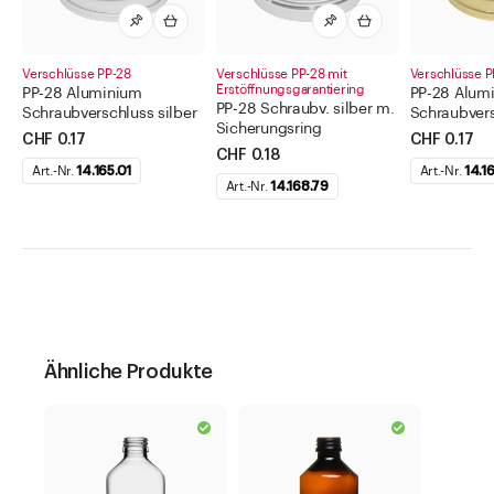
Verschlüsse PP-28
Verschlüsse PP-28 mit
Verschlüsse P
Erstöffnungsgarantiering
PP-28 Aluminium
PP-28 Alum
PP-28 Schraubv. silber m.
Schraubverschluss silber
Schraubvers
Sicherungsring
CHF 0.17
CHF 0.17
CHF 0.18
Art.-Nr.
14.165.01
Art.-Nr.
14.1
Art.-Nr.
14.168.79
Ähnliche Produkte