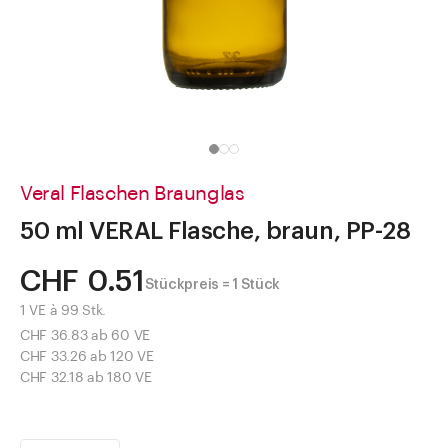
Direkt zu
Aktuelles
Shop the Look
Helpcenter
Unternehmen
Veral Flaschen Braunglas
50 ml VERAL Flasche, braun, PP-28
CHF 0.51
Stückpreis = 1 Stück
1 VE à 99 Stk.
CHF 36.83 ab 60 VE
CHF 33.26 ab 120 VE
CHF 32.18 ab 180 VE