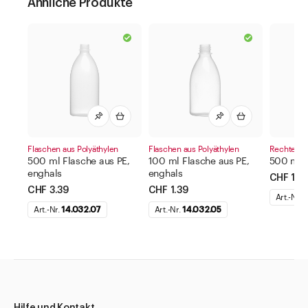
Ähnliche Produkte
Flaschen aus Polyäthylen
Flaschen aus Polyäthylen
Rechteckf
500 ml Flasche aus PE,
100 ml Flasche aus PE,
500 ml 
enghals
enghals
CHF 1.3
CHF 3.39
CHF 1.39
Art.-Nr.
1
Art.-Nr.
14.032.07
Art.-Nr.
14.032.05
Hilfe und Kontakt