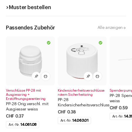
Muster bestellen
Passendes Zubehör
Alle anzeigen
Verschlüsse PP-28 mit
Kindersicherheitsverschlüsse
Spenderpump
Ausgiessring +
rotem Sicherheitsring
PP-28 Spen
Erstöffnungsgarantiering
PP-28
weiss
PP-28 Orig.verschl. mit
Kindersicherheitsverschluss
CHF 0.59
Ausgiesser weiss
CHF 0.38
CHF 0.37
Art.-Nr.
14.3
Art.-Nr.
14.063.01
Art.-Nr.
14.061.08