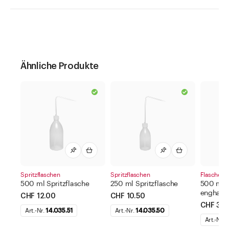
Ähnliche Produkte
Spritzflaschen
Spritzflaschen
Flaschen a
500 ml Spritzflasche
250 ml Spritzflasche
500 ml F
enghals
CHF 12.00
CHF 10.50
CHF 3.3
Art.-Nr.
14.035.51
Art.-Nr.
14.035.50
Art.-Nr.
1