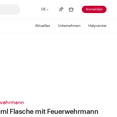
DE
Anmelden
Aktuelles
Unternehmen
Helpcenter
Merkliste
Mehr anzeigen
Info
Sie haben keine Wunschlisten
erstellt
rwehrmann
ml Flasche mit Feuerwehrmann