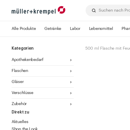
Alle Produkte
Getränke
Labor
Lebensmittel
Pha
Kategorien
500 ml Flasche mit Fe
Apothekenbedarf
Flaschen
Gläser
Verschlüsse
Zubehör
Direkt zu
Aktuelles
Shop the Look