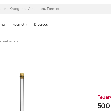
rma
Kosmetik
Diverses
uerwehrmann
Feue
500 