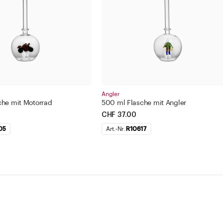
Angler
che mit Motorrad
500 ml Flasche mit Angler
CHF 37.00
05
Art.-Nr.
R10617
Service
Un