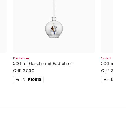
Radfahrer
Schiff
500 ml Flasche mit Radfahrer
500 ml Flasche mit
CHF 37.00
CHF 37.00
Art.-Nr.
R10616
Art.-Nr.
R10614
ternehmen
Standorte