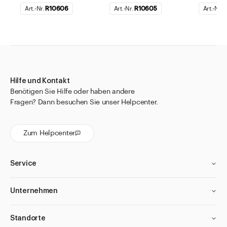
Art.-Nr.
R10606
Art.-Nr.
R10605
Art.-Nr.
R
Hilfe und Kontakt
Benötigen Sie Hilfe oder haben andere
Fragen? Dann besuchen Sie unser Helpcenter.
Zum Helpcenter
Service
Unternehmen
Standorte