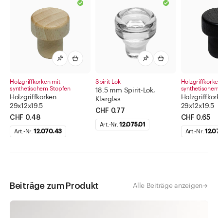
Holzgriffkorken mit
Spirit-Lok
Holzgriffkork
synthetischem Stopfen
synthetische
18.5 mm Spirit-Lok,
Holzgriffkorken
Holzgriffkor
Klarglas
29x12x19.5
29x12x19.5
CHF 0.77
CHF 0.48
CHF 0.65
Art.-Nr.
12.075.01
Art.-Nr.
12.070.43
Art.-Nr.
12.0
Beiträge zum Produkt
Alle Beiträge anzeigen