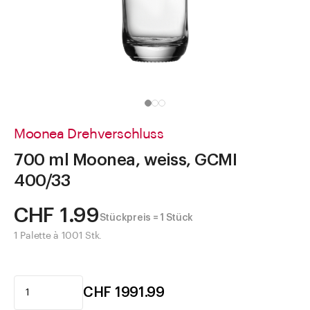
Direkt zu
Aktuelles
Shop the Look
Helpcenter
Unternehmen
Moonea Drehverschluss
700 ml Moonea, weiss, GCMI
400/33
CHF 1.99
Stückpreis = 1 Stück
1 Palette à 1001 Stk.
CHF 1991.99